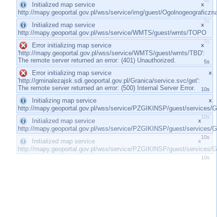
4s
Initialized map service
x
http://mapy.geoportal.gov.pl/wss/service/img/guest/Ogolnogeografic
4s
Initialized map service
x
http://mapy.geoportal.gov.pl/wss/service/WMTS/guest/wmts/TOPO
4s
Error initializing map service
x
'http://mapy.geoportal.gov.pl/wss/service/WMTS/guest/wmts/TBD':
The remote server returned an error: (401) Unauthorized.
5s
Error initializing map service
x
'http://gminalezajsk.sdi.geoportal.gov.pl/Granica/service.svc/get':
The remote server returned an error: (500) Internal Server Error.
10s
Initializing map service
x
http://mapy.geoportal.gov.pl/wss/service/PZGIKINSP/guest/servi
10s
Initialized map service
x
http://mapy.geoportal.gov.pl/wss/service/PZGIKINSP/guest/servi
10s
Initialized map service
x
http://mapy.geoportal.gov.pl/wss/service/PZGIKINSP/guest/servi
10s