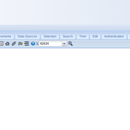
rements
Data Sources
Selection
Search
Time
Edit
Authentication
1: