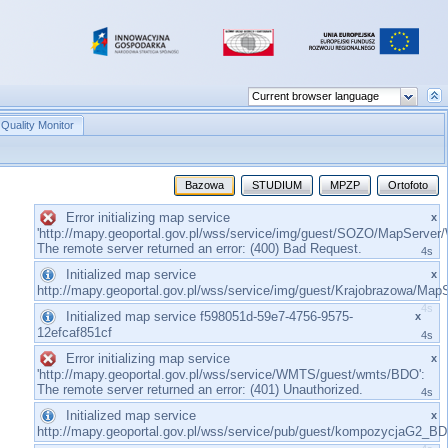
Quality Monitor
Bazowa
STUDIUM
MPZP
Ortofoto
Error initializing map service
x
'http://mapy.geoportal.gov.pl/wss/service/img/guest/SOZO/MapServer
The remote server returned an error: (400) Bad Request.
3s
Initialized map service
x
http://mapy.geoportal.gov.pl/wss/service/img/guest/Krajobrazowa/M
3s
Initialized map service f598051d-59e7-4756-9575-
x
12efcaf851cf
4s
Error initializing map service
x
'http://mapy.geoportal.gov.pl/wss/service/WMTS/guest/wmts/BDO':
The remote server returned an error: (401) Unauthorized.
4s
Initialized map service
x
http://mapy.geoportal.gov.pl/wss/service/pub/guest/kompozycjaG