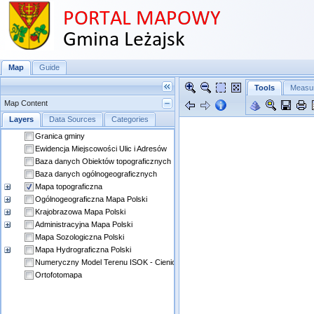
Map
Guide
Tools
Measu
Map Content
Layers
Data Sources
Categories
Granica gminy
Ewidencja Miejscowości Ulic i Adresów
Baza danych Obiektów topograficznych
Baza danych ogólnogeograficznych
Mapa topograficzna
Ogólnogeograficzna Mapa Polski
Krajobrazowa Mapa Polski
Administracyjna Mapa Polski
Mapa Sozologiczna Polski
Mapa Hydrograficzna Polski
Numeryczny Model Terenu ISOK - Cieniowanie i Hipsometria
Ortofotomapa